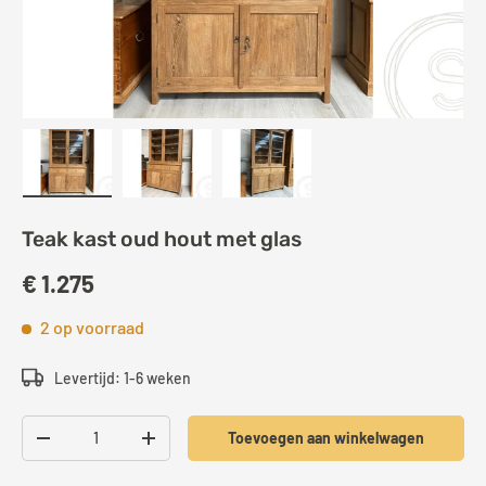
Laad afbeelding 1 in gallerij-weergave
Laad afbeelding 2 in gallerij-weergave
Laad afbeelding 3 in galleri
Teak kast oud hout met glas
€ 1.275
2 op voorraad
Levertijd: 1-6 weken
Aantal
Toevoegen aan winkelwagen
-
+