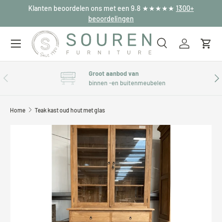
Klanten beoordelen ons met een 9.8 ★★★★★
1300+
Ga naar inhoud
beoordelingen
Menu
Zoeken
Inloggen
Win
Zoeken
Zoeken
Groot aanbod van
Vorige
Vol
binnen -en buitenmeubelen
Home
Teak kast oud hout met glas